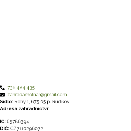
Kontaktujte nás
736 484 435
zahradamolnar@gmail.com
Sídlo:
Rohy 1, 675 05 p. Rudíkov
Adresa zahradnictví:
Budišov 348, 675 03 Budišov
IČ:
65786394
DIČ:
CZ7110296072